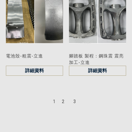
電池殼-粗震-立進
腳踏板 製程：鋼珠震 震亮
加工-立進
詳細資料
詳細資料
1
2
3