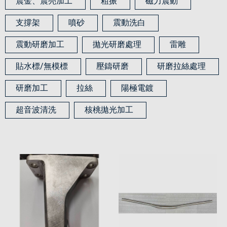
震金、震亮加工
粗振
磁力震動
支撐架
噴砂
震動洗白
震動研磨加工
拋光研磨處理
雷雕
貼水標/無模標
壓鑄研磨
研磨拉絲處理
研磨加工
拉絲
陽極電鍍
超音波清洗
核桃拋光加工