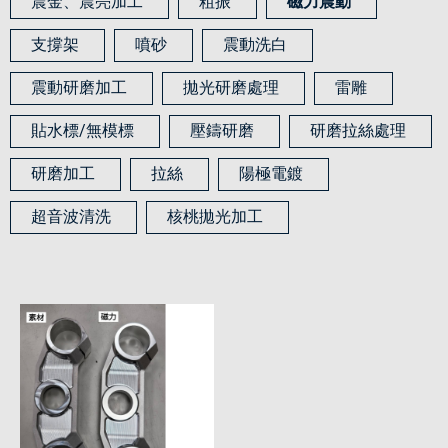
震金、震亮加工
粗振
磁力震動
支撐架
噴砂
震動洗白
震動研磨加工
拋光研磨處理
雷雕
貼水標/無模標
壓鑄研磨
研磨拉絲處理
研磨加工
拉絲
陽極電鍍
超音波清洗
核桃拋光加工