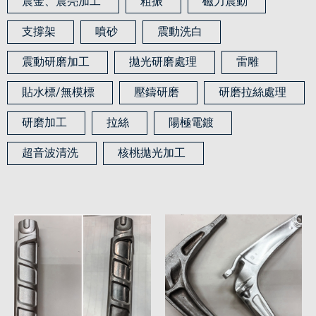
震金、震亮加工
粗振
磁力震動
支撐架
噴砂
震動洗白
震動研磨加工
拋光研磨處理
雷雕
貼水標/無模標
壓鑄研磨
研磨拉絲處理
研磨加工
拉絲
陽極電鍍
超音波清洗
核桃拋光加工