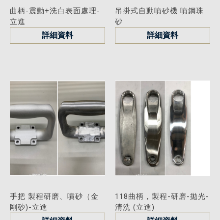
曲柄-震動+洗白表面處理-
吊掛式自動噴砂機 噴鋼珠
立進
砂
詳細資料
詳細資料
手把 製程研磨、噴砂（金
118曲柄，製程-研磨-拋光-
剛砂)-立進
清洗 (立進)